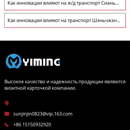
Как инновации влияют на ж/д транспорт Сиань—
Москва?
Как инновации влияют на транспорт Шэньчжэнь-
Москва?
Высокое качество и надежность продукции являются
визитной карточкой компании.

sunjinjin0823@vip.163.com

+86 15150932920
