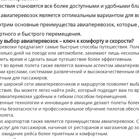
ствия становятся все более доступными и удобными бл
авиаперевозок является оптимальным вариантом для в
отрим основные преимущества авиаперевозок, которые 
ртного и быстрого перемещения.
 выбор авиаперевозок – ключ к комфорту и скорости?
ревозки предлагают самые быстрые способы путешествия. Поле
олько дней на поезде или автомобиле, занимают лишь нескольк
мить время и сделать ваше путешествие более эффективным.
т во время полета также является важным аспектом авиапере
ми креслами, системами развлечений и высококачественным об
тным для пассажиров.
е широкой сети авиаперевозчиков и маршрутов позволяет выб
твия. Вы можете легко найти рейс, который подходит вам по в
 авиаперевозки удобным и гибким способом перемещения.
енные технологии и инновации в авиации делают полеты боле
рты безопасности и профессиональное обучение пилотов обесп
олета.
во аэропортов также является преимуществом авиаперевозок.
услуг для пассажиров, начиная от ресторанов и магазинов до з
ь ожидание рейса более приятным и комфортным.