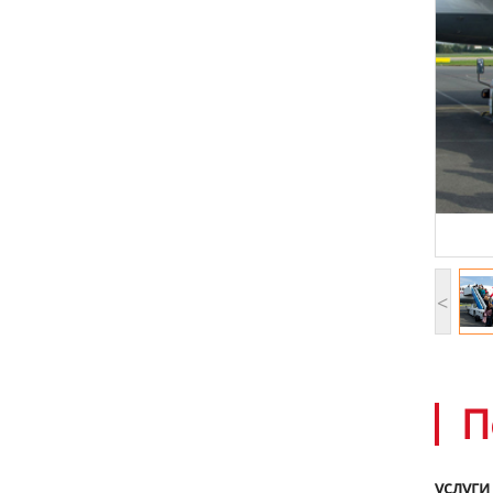
<
П
услуги