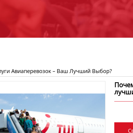
луги Авиаперевозок – Ваш Лучший Выбор?
Почем
лучш
Св