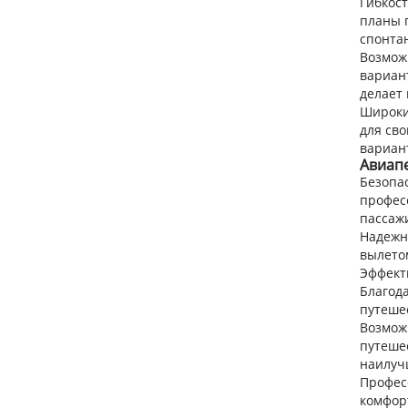
Гибкос
планы 
спонта
Возмож
вариант
делает
Широки
для св
вариан
Авиапе
Безопа
профес
пассаж
Надежно
вылето
Эффекти
Благод
путеше
Возмож
путешес
наилуч
Профес
комфор