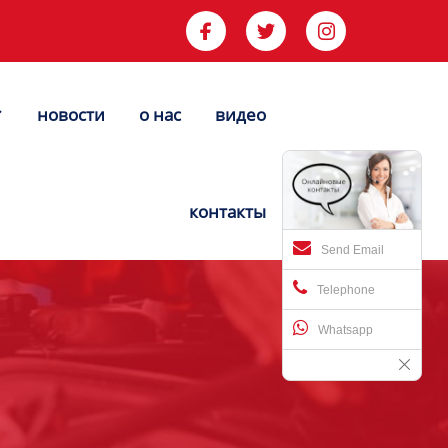



новости
о нас
видео


контакты
Send Email
Telephone
Whatsapp