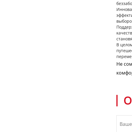
беззаб
Иннова
эффект
выборо
Поддер
качест
становя
В цело
путеше
переме
Не сом
комфор
О