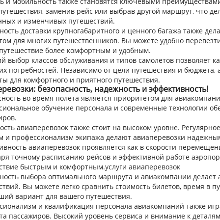
ть и мобильность также становятся ключевыми преимуществами
путешествия, заменив рейс или выбрав другой маршрут, что д
нных и изменчивых путешествий.
ность доставки крупногабаритного и ценного багажа также де
ом для многих путешественников. Вы можете удобно перевезти 
 путешествие более комфортным и удобным.
й выбор классов обслуживания и типов самолетов позволяет к
оих потребностей. Независимо от цели путешествия и бюджета,
ты для комфортного и приятного путешествия.
ревозки: безопасность, надежность и эффективность!
сность во время полета является приоритетом для авиакомпани
сиональное обучение персонала и современные технологии об
иров.
сть авиаперевозок также стоит на высоком уровне. Регулярно
м и профессионализм экипажа делают авиаперевозки надежны
вность авиаперевозок проявляется как в скорости перемещения
аря точному расписанию рейсов и эффективной работе аэропор
ствие быстрым и комфортным.
услуги авиаперевозок
ность выбора оптимального маршрута и авиакомпании делает 
твий. Вы можете легко сравнить стоимость билетов, время в п
ший вариант для вашего путешествия.
сионализм и квалификация персонала авиакомпаний также игр
та пассажиров. Высокий уровень сервиса и внимание к деталя