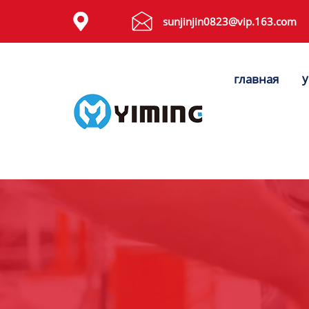
Tags


sunjinjin0823@vip.163.com
видео
у
главная
Контакты
О нас