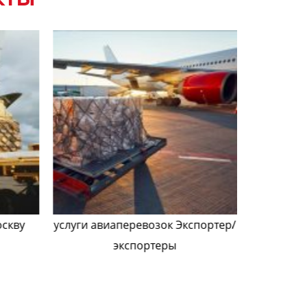
оскву
услуги авиаперевозок Экспортер/
Поче
экспортеры
авиапере
д