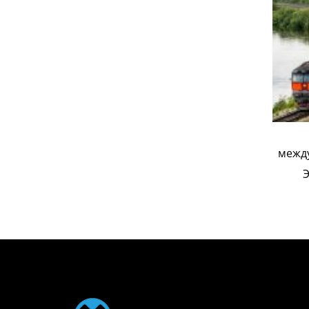
из Китая в
авиаперевозки по россии
Экспортер/экспортеры
межд