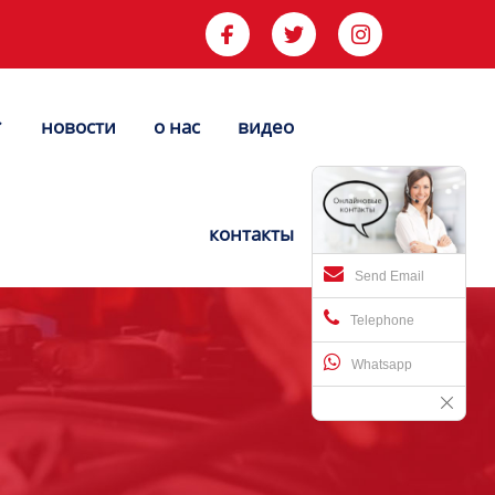



новости
о нас
видео


контакты
Send Email
Telephone
Whatsapp