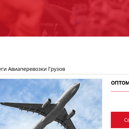
уги Авиаперевозки Грузов
оптом
Св