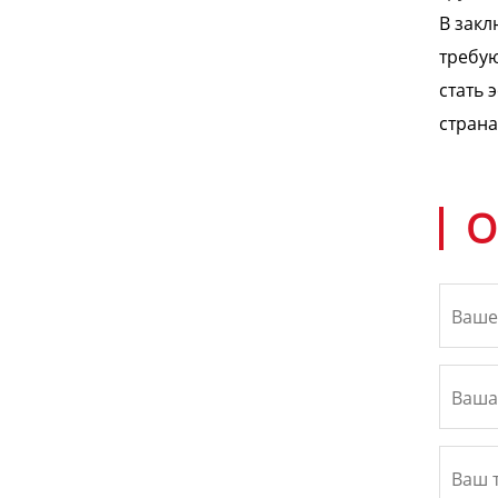
В закл
требую
стать 
страна
О