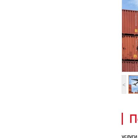
<
П
услуги