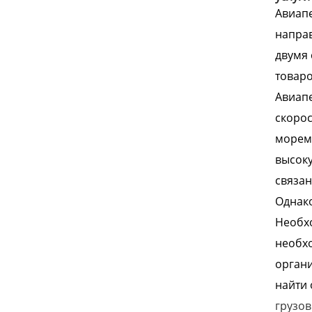
Авиапе
направ
двумя 
товаро
Авиапе
скорос
морем 
высоку
связан
Однако
Необхо
необхо
органи
найти 
грузов