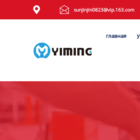
Tags


sunjinjin0823@vip.163.com
видео
у
главная
Контакты
О нас