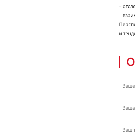
– отсл
– взаи
Перспе
и тенд
О