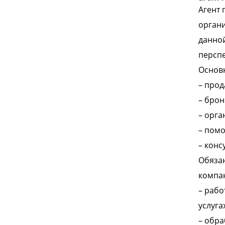
Агент 
органи
данной
перспе
Основн
– прод
– брон
– орга
– помо
– конс
Обязан
компан
– рабо
услугах
– обра