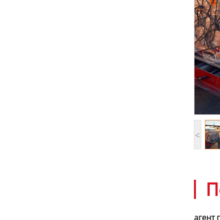
<
П
агент 