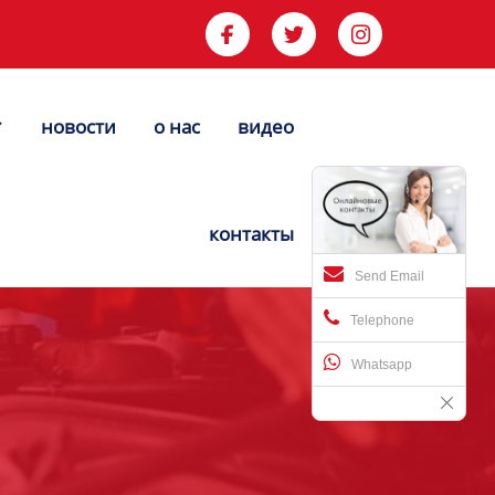



новости
о нас
видео


контакты
Send Email
Telephone
Whatsapp