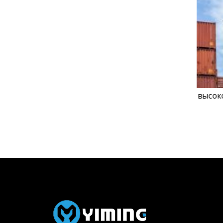
оставка
авиаперевозки из москвы
высок
Поставщик/Поставщики