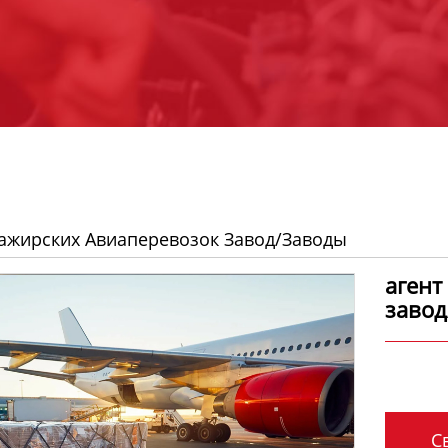
сажирских Авиаперевозок Завод/заводы
агент
завод
Св