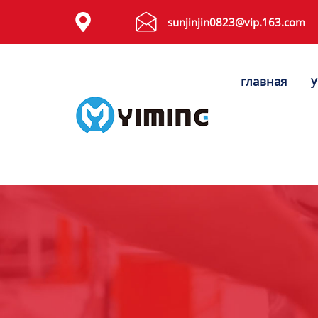
Tags


sunjinjin0823@vip.163.com
видео
у
главная
Контакты
О нас