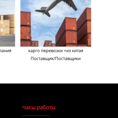
пания
карго перевозки +из китая
известный
Поставщик/Поставщики
Часы работы