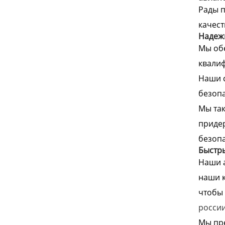
Рады п
качест
Надеж
Мы обе
квалиф
Наши с
безопа
Мы так
придер
безопа
Быстр
Наши а
наши к
чтобы 
росси
Мы пре