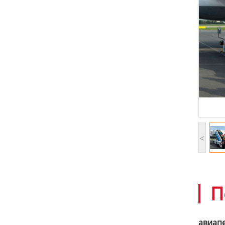
<
П
авиапе