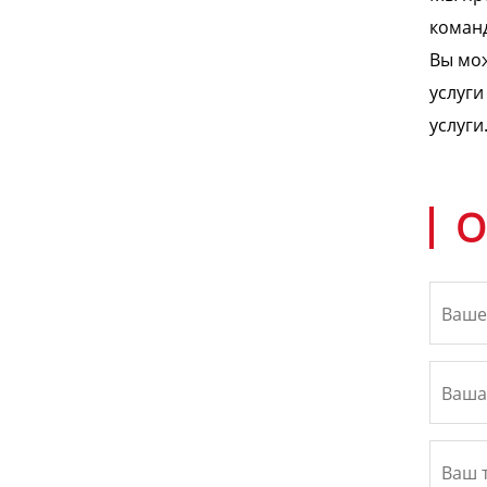
команд
Вы мож
услуги
услуги
О