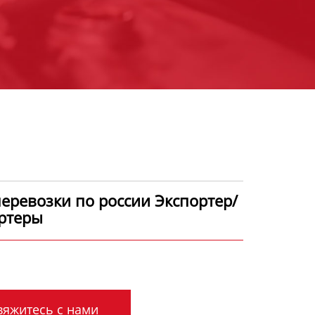
еревозки по россии Экспортер/
ртеры
яжитесь с нами