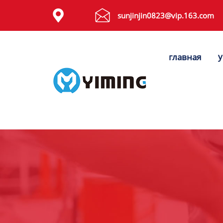
Tags


sunjinjin0823@vip.163.com
видео
у
главная
Контакты
О нас