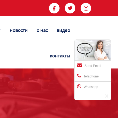



новости
о нас
видео


контакты
Send Email
Telephone
Whatsapp