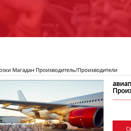
озки Магадан Производитель/Производители
авиап
Прои
Св