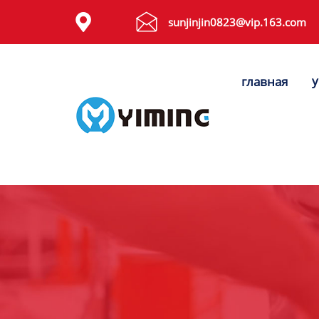
Tags


sunjinjin0823@vip.163.com
видео
у
главная
Контакты
О нас