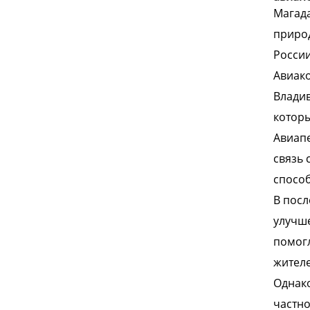
Магада
природ
России
Авиако
Владив
которы
Авиапе
связь 
способ
В посл
улучше
помогл
жителе
Однако
частно