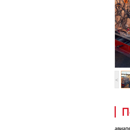
<
П
авиап