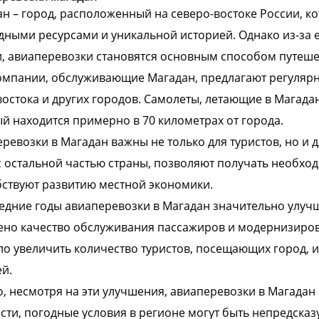
н – город, расположенный на северо-востоке России, к
ными ресурсами и уникальной историей. Однако из-за е
, авиаперевозки становятся основным способом путешес
мпании, обслуживающие Магадан, предлагают регулярны
остока и других городов. Самолеты, летающие в Магада
й находится примерно в 70 километрах от города.
ревозки в Магадан важны не только для туристов, но и 
с остальной частью страны, позволяют получать необход
ствуют развитию местной экономики.
едние годы авиаперевозки в Магадан значительно улуч
но качество обслуживания пассажиров и модернизирова
о увеличить количество туристов, посещающих город, и
й.
, несмотря на эти улучшения, авиаперевозки в Магадан 
сти, погодные условия в регионе могут быть непредска