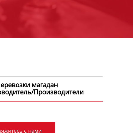
еревозки магадан
зводитель/Производители
яжитесь с нами