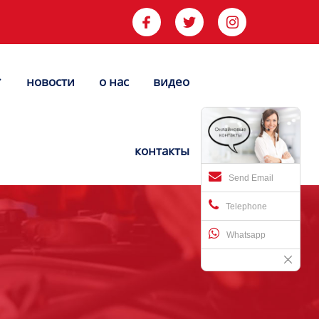



новости
о нас
видео


контакты
Send Email
Telephone
Whatsapp