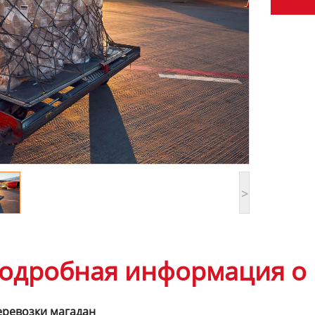
>
одробная информация о 
еревозки магадан