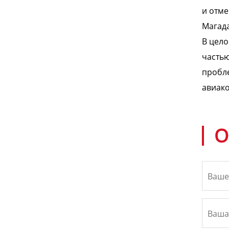
и отме
Магада
В цело
частью
пробле
авиако
О