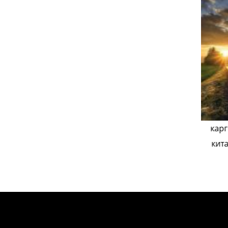
я в москву
Китай карго доставка узбекистан
карг
кит