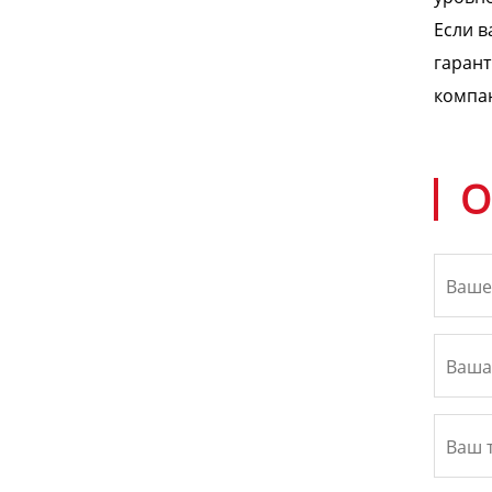
Если в
гарант
компан
О