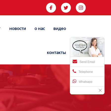



новости
о нас
видео


контакты
Send Email
Telephone
Whatsapp