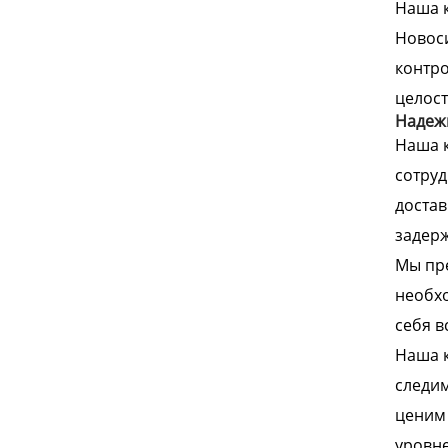
Наша к
Новоси
контро
целост
Надежн
Наша к
сотруд
достав
задерж
Мы пре
необхо
себя в
Наша к
следим
ценим 
уровне