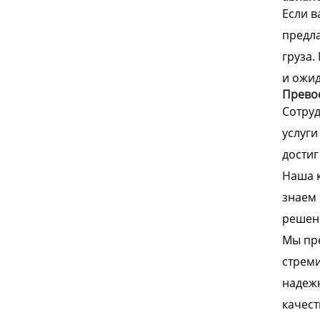
Если в
предла
груза.
и ожид
Превос
Сотру
услуги
достиг
Наша к
знаем 
решени
Мы пре
стреми
надежн
качест