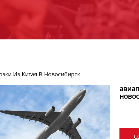
озки Из Китая В Новосибирск
авиап
новос
Св