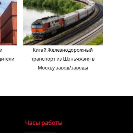
и
Китай Железнодорожный
доставк
дители
транспорт из Шэньчжэня в
Эксп
Москву завод/заводы
Часы работы