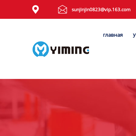
Tags


sunjinjin0823@vip.163.com
видео
у
главная
Контакты
О нас