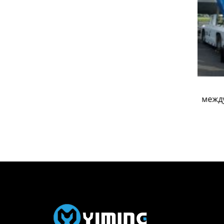
из китая в
Китай грузовые авиаперевозки
международные
межд