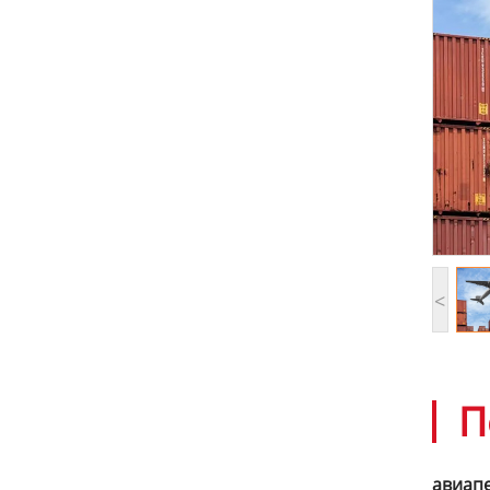
<
П
авиапе