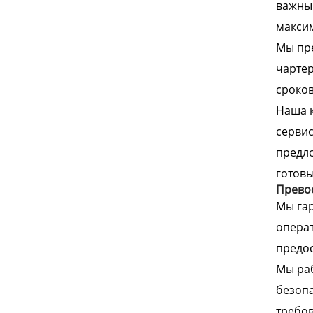
важным
максим
Мы пре
чартер
сроков
Наша к
сервис
предло
готовы
Превос
Мы гар
операт
предос
Мы раб
безопа
требов