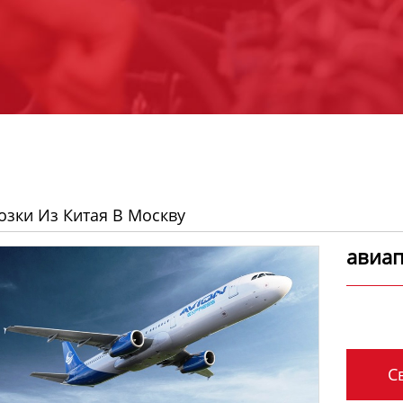
озки Из Китая В Москву
авиап
Св