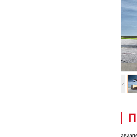
<
П
авиапе