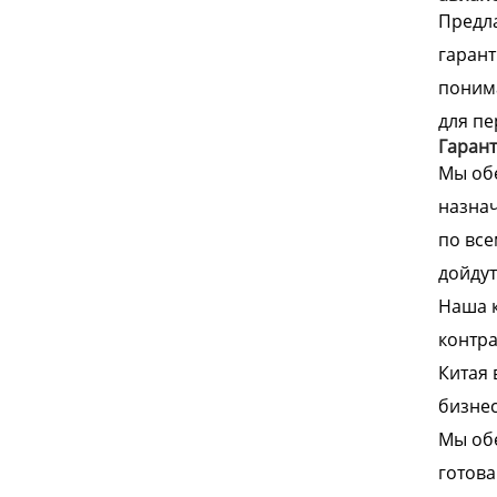
Предла
гарант
понима
для пе
Гарант
Мы обе
назнач
по все
дойдут
Наша 
контра
Китая 
бизнес
Мы обе
готова