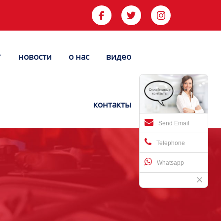



новости
о нас
видео


контакты
Send Email
Telephone
Whatsapp