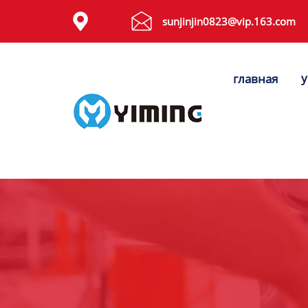
Tags


sunjinjin0823@vip.163.com
видео
у
главная
Контакты
О нас