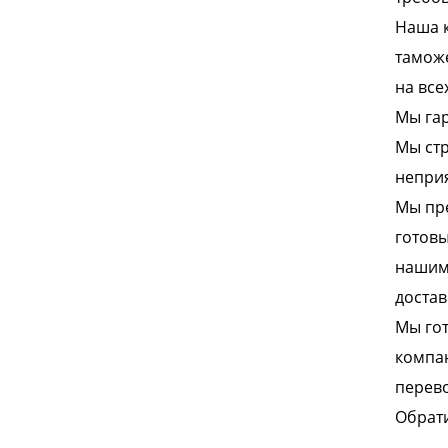
Наша к
таможе
на все
Мы гар
Мы стр
неприя
Мы пре
готовы
нашими
достав
Мы гот
компан
перево
Обрати