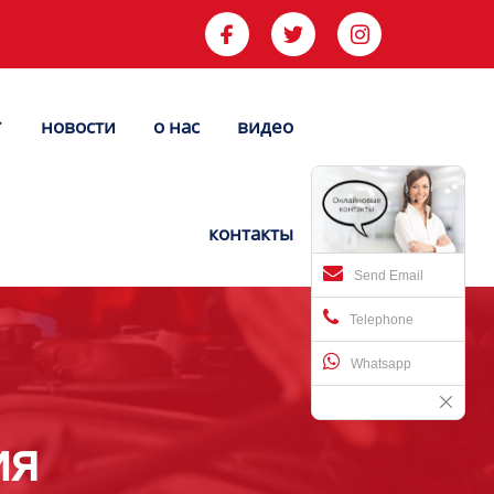



новости
о нас
видео


контакты
Send Email
Telephone
Whatsapp
ия