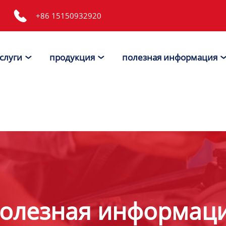

+86 15150932920
слуги
продукция
полезная информация


олезная информац