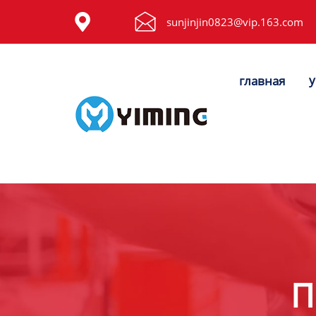
Tags


sunjinjin0823@vip.163.com
видео
у
главная
Контакты
О нас
П