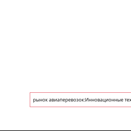
рынок авиаперевозок:Инновационные тех
авиаперевозках и их влияние на рынок