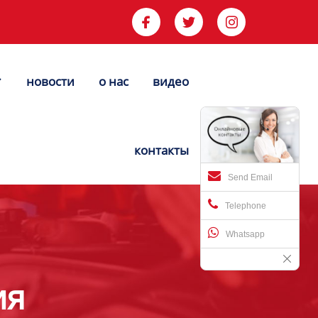



новости
о нас
видео


контакты
Send Email
Telephone
Whatsapp
ия