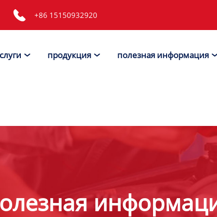

+86 15150932920
слуги
продукция
полезная информация


олезная информац