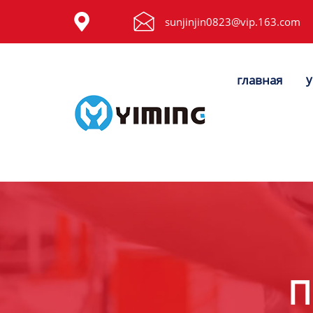
Tags


sunjinjin0823@vip.163.com
видео
у
главная
Контакты
О нас
П