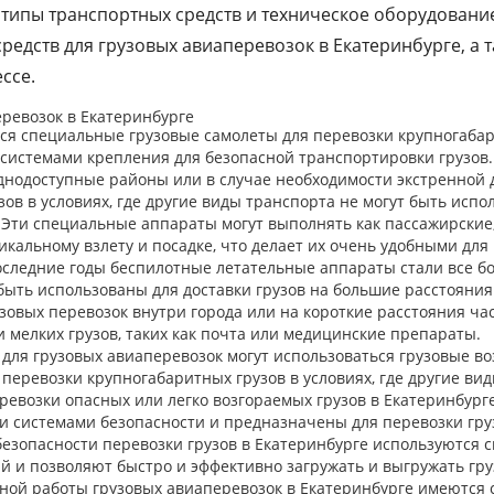
 типы транспортных средств и техническое оборудовани
едств для грузовых авиаперевозок в Екатеринбурге, а 
ссе.
ревозок в Екатеринбурге
ся специальные грузовые самолеты для перевозки крупногабар
истемами крепления для безопасной транспортировки грузов.
уднодоступные районы или в случае необходимости экстренной 
ов в условиях, где другие виды транспорта не могут быть испо
ти специальные аппараты могут выполнять как пассажирские, 
альному взлету и посадке, что делает их очень удобными для п
оследние годы беспилотные летательные аппараты стали все б
ыть использованы для доставки грузов на большие расстояния 
овых перевозок внутри города или на короткие расстояния ч
 мелких грузов, таких как почта или медицинские препараты.
 для грузовых авиаперевозок могут использоваться грузовые 
перевозки крупногабаритных грузов в условиях, где другие ви
евозки опасных или легко возгораемых грузов в Екатеринбург
системами безопасности и предназначены для перевозки груз
безопасности перевозки грузов в Екатеринбурге используются
 и позволяют быстро и эффективно загружать и выгружать гру
ной работы грузовых авиаперевозок в Екатеринбурге имеются