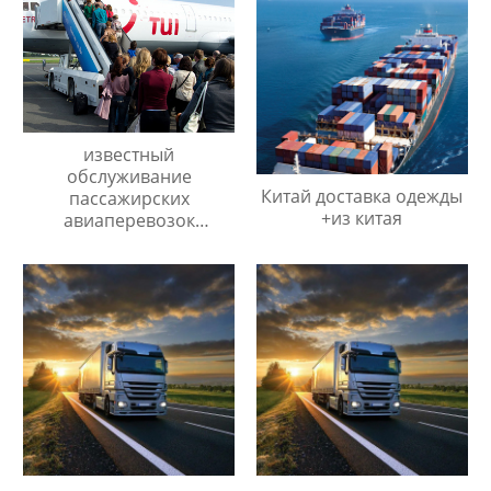
известный
обслуживание
Китай доставка одежды
пассажирских
+из китая
авиаперевозок
Поставщик/Поставщики