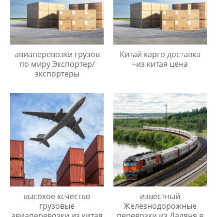
авиаперевозки грузов
Китай карго доставка
по миру Экспортер/
+из китая цена
экспортеры
высокое ксчество
известный
грузовые
Железнодорожные
авиаперевозки из китая
перевозки из Даляня в