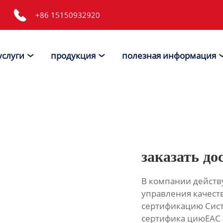

+86 15150932920
услуги
продукция
полезная информация


заказать до
В компании действу
управления качест
сертификацию Сист
сертифика циюЕАС 