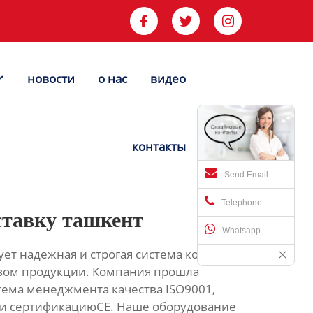



новости
о нас
видео


контакты
Send Email
Telephone
ставку ташкент
Whatsapp
ет надежная и строгая система контроля и
вом продукции. Компания прошла
ема менеджмента качества ISO9001,
и сертификациюСЕ. Наше оборудование