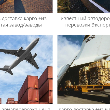
 доставка карго +из
известный автодор
итая завод/заводы
перевозки Экспор
экспортеры
 авиаперевозка цена
карго доставка +из к