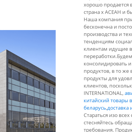
хорошо продается в
страна х АСЕАН и 
Наша компания пр
бесконечна и пост
производства и тех
тенденциям социал
клиентам идущие в
переработки.Будем 
консолидировать и
продуктов, в то же
продукты для удов
клиентов, поскольк
INTERNATIONAL,
ав
китайский товары в
беларусь
,
доставка 
Стараться изо всех
стесняйтесь обращат
требования. Продук