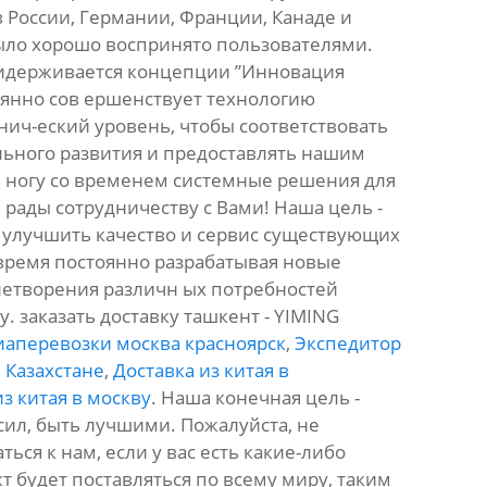
 России, Германии, Франции, Канаде и
было хорошо воспринято пользователями.
идерживается концепции ”Инновация
оянно сов ершенствует технологию
нич-еский уровень, чтобы соответствовать
ьного развития и предоставлять нашим
 ногу со временем системные решения для
рады сотрудничеству с Вами! Наша цель -
 улучшить качество и сервис существующих
 время постоянно разрабатывая новые
летворения различн ых потребностей
у. заказать доставку ташкент - YIMING
иаперевозки москва красноярск
,
Экспедитор
 Казахстане
,
Доставка из китая в
из китая в москву
. Наша конечная цель -
 сил, быть лучшими. Пожалуйста, не
ься к нам, если у вас есть какие-либо
т будет поставляться по всему миру, таким