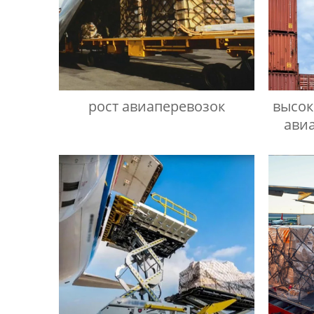
рост авиаперевозок
высок
авиа