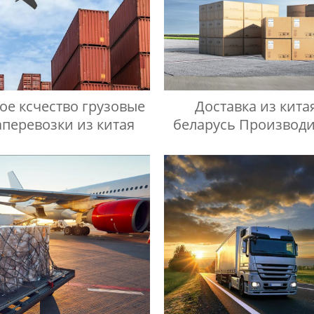
ое ксчество грузовые
Доставка из кита
перевозки из китая
беларусь Производи
Производител