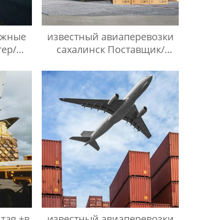
ожные
известный авиаперевозки
тер/
сахалинск Поставщик/
Поставщики
итая +в
известный авиаперевозки