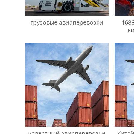
грузовые авиаперевозки
1688
к
известный авиаперевозки
Китай