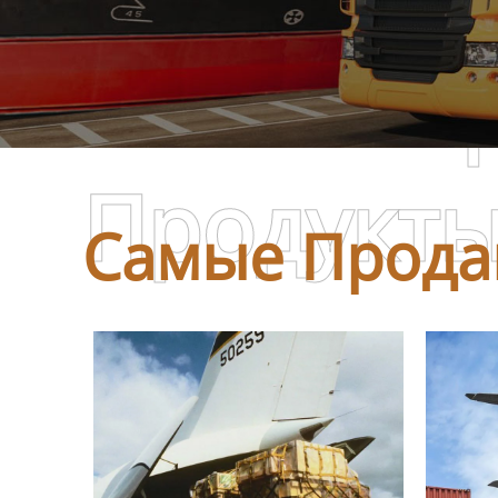
Самые П
Продукт
Самые Прода