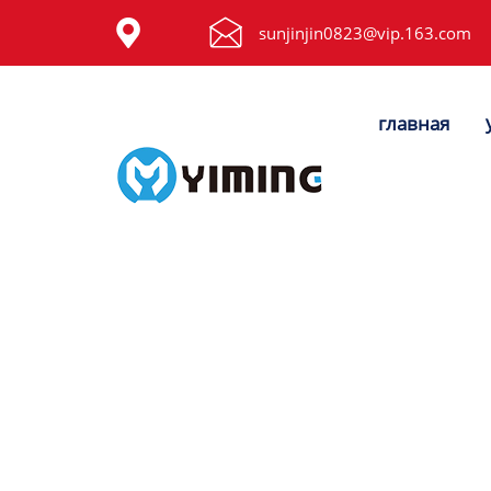


Tags
sunjinjin0823@vip.163.com
видео
главная
Контакты
О нас