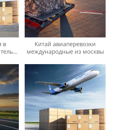
я в
Китай авиаперевозки
тель/
международные из москвы
и