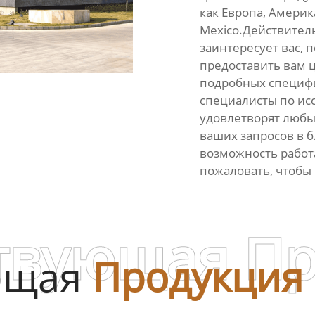
как Европа, Америка
Mexico.Действитель
заинтересует вас, 
предоставить вам 
подробных специфи
специалисты по ис
удовлетворят любы
ваших запросов в 
возможность работ
пожаловать, чтобы
твующая П
ющая
Продукция