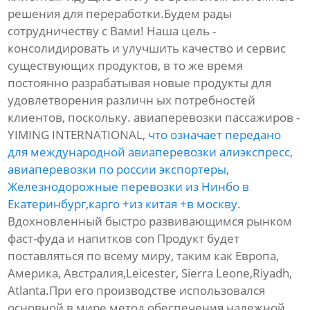
решения для переработки.Будем рады
сотрудничеству с Вами! Наша цель -
консолидировать и улучшить качество и сервис
существующих продуктов, в то же время
постоянно разрабатывая новые продукты для
удовлетворения различн ых потребностей
клиентов, поскольку. авиаперевозки пассажиров -
YIMING INTERNATIONAL,
что означает передано
для международной авиаперевозки алиэкспресс
,
авиаперевозки по россии экспортеры
,
Железнодорожные перевозки из Нинбо в
Екатеринбург
,
карго +из китая +в москву
.
Вдохновленный быстро развивающимся рынком
фаст-фуда и напитков con Продукт будет
поставляться по всему миру, таким как Европа,
Америка, Австралия,Leicester, Sierra Leone,Riyadh,
Atlanta.При его производстве использовался
основной в мире метод обеспечения надежной